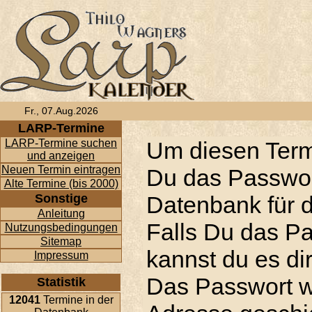
Fr., 07.Aug.2026
LARP-Termine
LARP-Termine suchen
Um diesen Term
und anzeigen
Neuen Termin eintragen
Du das Passwor
Alte Termine (bis 2000)
Sonstige
Datenbank für d
Anleitung
Falls Du das P
Nutzungsbedingungen
Sitemap
kannst du es di
Impressum
Das Passwort w
Statistik
12041
Termine in der