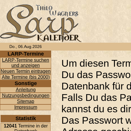
Do., 06.Aug.2026
LARP-Termine
LARP-Termine suchen
Um diesen Term
und anzeigen
Neuen Termin eintragen
Du das Passwor
Alte Termine (bis 2000)
Sonstige
Datenbank für d
Anleitung
Falls Du das P
Nutzungsbedingungen
Sitemap
kannst du es di
Impressum
Das Passwort w
Statistik
12041
Termine in der