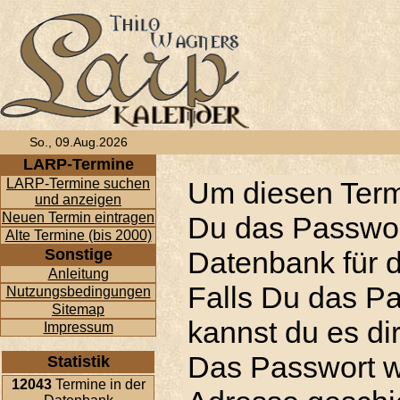
So., 09.Aug.2026
LARP-Termine
LARP-Termine suchen
Um diesen Term
und anzeigen
Neuen Termin eintragen
Du das Passwor
Alte Termine (bis 2000)
Sonstige
Datenbank für d
Anleitung
Falls Du das P
Nutzungsbedingungen
Sitemap
kannst du es di
Impressum
Das Passwort w
Statistik
12043
Termine in der