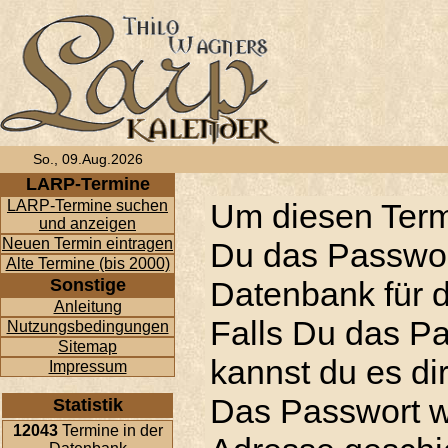
So., 09.Aug.2026
LARP-Termine
LARP-Termine suchen
Um diesen Term
und anzeigen
Neuen Termin eintragen
Du das Passwor
Alte Termine (bis 2000)
Sonstige
Datenbank für d
Anleitung
Falls Du das P
Nutzungsbedingungen
Sitemap
kannst du es di
Impressum
Das Passwort w
Statistik
12043
Termine in der