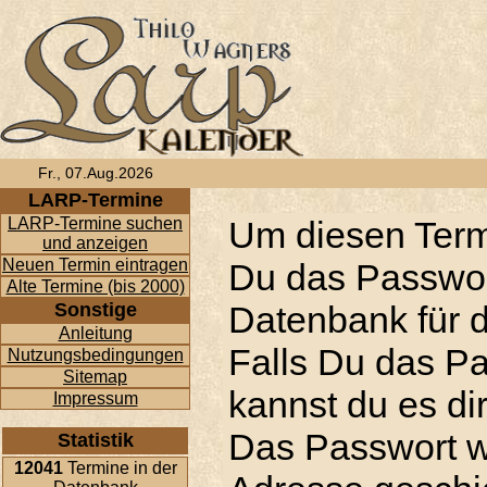
Fr., 07.Aug.2026
LARP-Termine
LARP-Termine suchen
Um diesen Term
und anzeigen
Neuen Termin eintragen
Du das Passwor
Alte Termine (bis 2000)
Sonstige
Datenbank für d
Anleitung
Falls Du das P
Nutzungsbedingungen
Sitemap
kannst du es di
Impressum
Das Passwort w
Statistik
12041
Termine in der