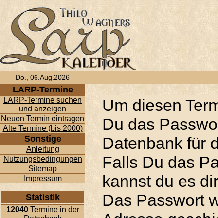
Do., 06.Aug.2026
LARP-Termine
LARP-Termine suchen
Um diesen Term
und anzeigen
Neuen Termin eintragen
Du das Passwor
Alte Termine (bis 2000)
Sonstige
Datenbank für d
Anleitung
Falls Du das P
Nutzungsbedingungen
Sitemap
kannst du es di
Impressum
Das Passwort w
Statistik
12040
Termine in der