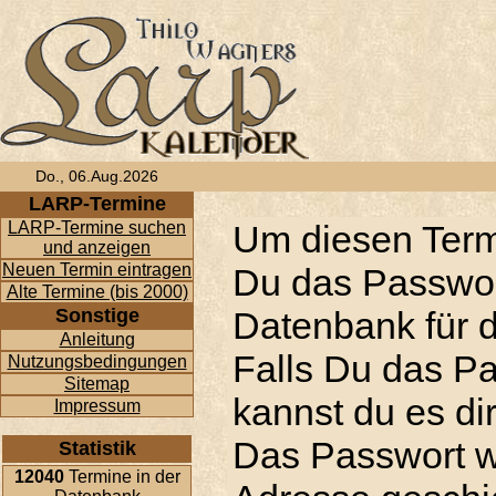
Do., 06.Aug.2026
LARP-Termine
LARP-Termine suchen
Um diesen Term
und anzeigen
Neuen Termin eintragen
Du das Passwor
Alte Termine (bis 2000)
Sonstige
Datenbank für d
Anleitung
Falls Du das P
Nutzungsbedingungen
Sitemap
kannst du es di
Impressum
Das Passwort w
Statistik
12040
Termine in der