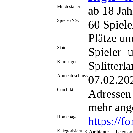
Mindestalter
ab 18 Jah
Spieler/NSC
60 Spiel
Plätze un
Status
Spieler- 
Kampagne
Splitterl
Anmeldeschluss
07.02.20
ConTakt
Adressen
mehr ang
Homepage
https:/
Kategorisierung
Ambiente
Feiercon