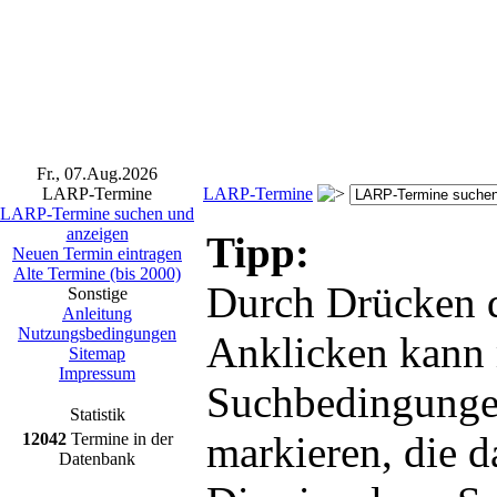
Fr., 07.Aug.2026
LARP-Termine
LARP-Termine
LARP-Termine suchen und
anzeigen
Tipp:
Neuen Termin eintragen
Alte Termine (bis 2000)
Durch Drücken d
Sonstige
Anleitung
Nutzungsbedingungen
Anklicken kann
Sitemap
Impressum
Suchbedingunge
Statistik
markieren, die 
12042
Termine in der
Datenbank