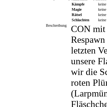
Kämpfe
keine
Magie
keine
Rätsel
keine
Schlachten
keine
Beschreibung
CON mit 
Respawn u
letzten V
unsere F
wir die S
roten Plü
(Larpmünz
Fläschch