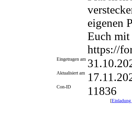
verstecke
eigenen P
Euch mit
https:/
Eingetragen am
31.10.20
Aktualisiert am
17.11.20
Con-ID
11836
[
Einladung 