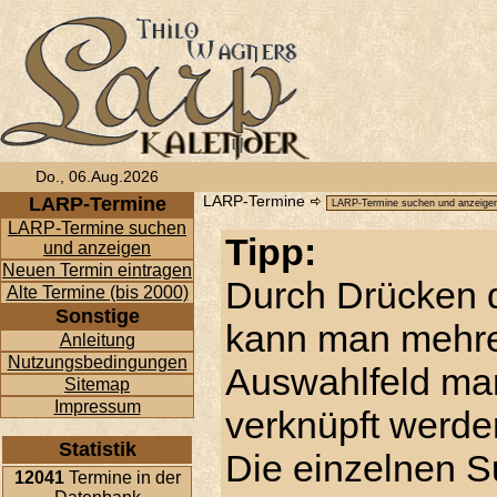
Do., 06.Aug.2026
LARP-Termine
LARP-Termine
LARP-Termine suchen
Tipp:
und anzeigen
Neuen Termin eintragen
Durch Drücken d
Alte Termine (bis 2000)
Sonstige
kann man mehre
Anleitung
Nutzungsbedingungen
Auswahlfeld ma
Sitemap
Impressum
verknüpft werde
Statistik
Die einzelnen S
12041
Termine in der