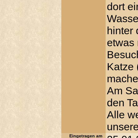
dort e
Wasser
hinter
etwas 
Besuch
Katze 
mache
Am Sam
den Ta
Alle we
unser
Eingetragen am