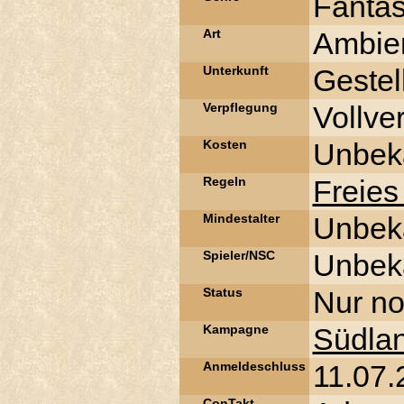
Fanta
Art
Ambien
Unterkunft
Gestel
Verpflegung
Vollve
Kosten
Unbek
Regeln
Freies
Mindestalter
Unbek
Spieler/NSC
Unbek
Status
Nur no
Kampagne
Südla
Anmeldeschluss
11.07.
ConTakt