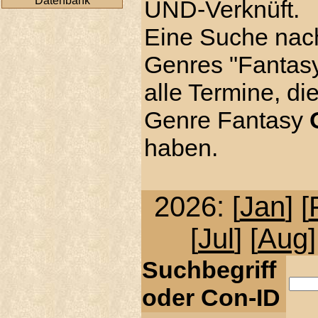
Datenbank
UND-Verknüft.
Eine Suche nac
Genres "Fantasy"
alle Termine, di
Genre Fantasy
haben.
2026: [
Jan
] [
[
Jul
] [
Aug
]
Suchbegriff
oder Con-ID