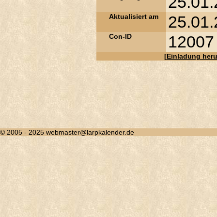
25.01.
Aktualisiert am
25.01.
Con-ID
12007
[
Einladung heru
© 2005 - 2025 webmaster@larpkalender.de