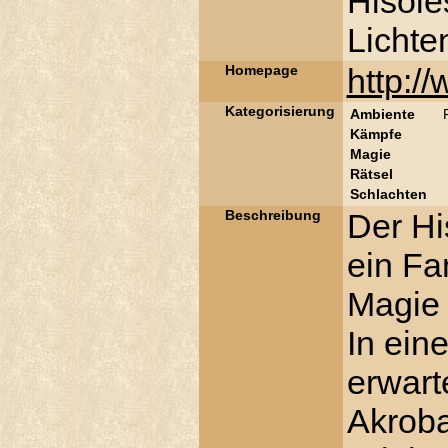
Hisole
Lichte
Homepage
http:/
Kategorisierung
Ambiente
Kämpfe
Magie
Rätsel
Schlachten
Beschreibung
Der His
ein Fan
Magie 
In ein
erwart
Akroba