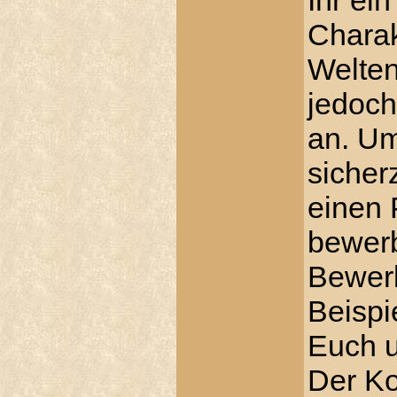
Ihr ein
Charak
Welten
jedoch
an. Um
sicher
einen 
bewerb
Bewerb
Beispi
Euch u
Der Ko