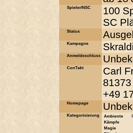
Spieler/NSC
100 Sp
SC Plä
Status
Ausge
Kampagne
Skrald
Anmeldeschluss
Unbek
ConTakt
Carl F
81373 
+49 1
Homepage
Unbek
Kategorisierung
Ambiente
Kämpfe
Magie