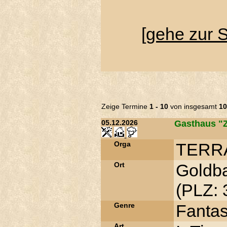
[
gehe zur 
Zeige Termine
1 - 10
von insgesamt
10
05.12.2026
Gasthaus "Z
Orga
TERRA
Ort
Goldba
(PLZ: 
Genre
Fantasy
Art