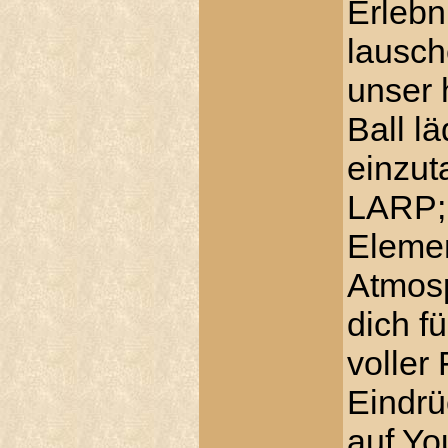
Erlebn
lausch
unser 
Ball lä
einzut
LARP;
Elemen
Atmosp
dich f
voller
Eindrü
auf Yo