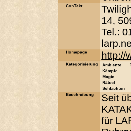
ConTakt
Twilig
14, 50
Tel.: 0
larp.ne
Homepage
http:/
Kategorisierung
Ambiente
Kämpfe
Magie
Rätsel
Schlachten
Beschreibung
Seit ü
KATAKO
für LA