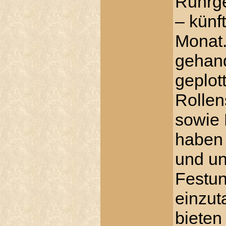
Ruhrge
– künf
Monat.
gehand
geplot
Rollen
sowie 
haben 
und un
Festun
einzu
bieten