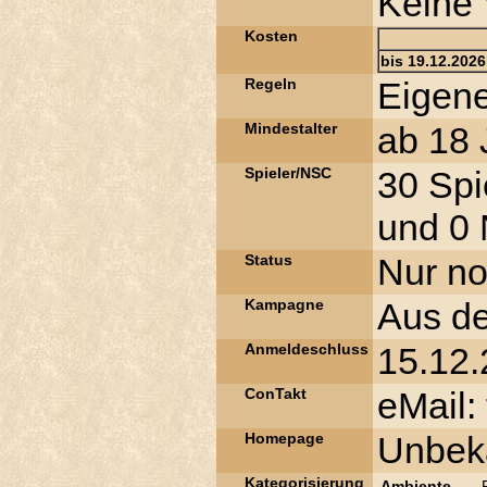
Keine 
Kosten
bis 19.12.2026
Regeln
Eigen
Mindestalter
ab 18 
Spieler/NSC
30 Spi
und 0 
Status
Nur no
Kampagne
Aus de
Anmeldeschluss
15.12
ConTakt
eMail:
Homepage
Unbek
Kategorisierung
Ambiente