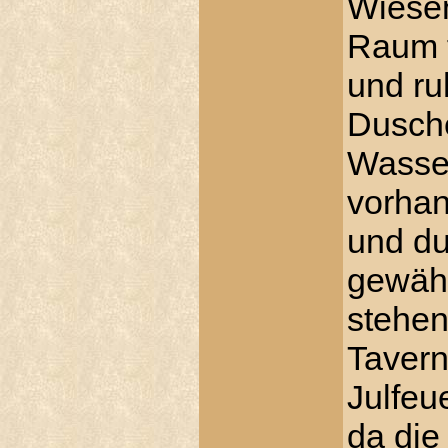
Wiesen
Raum 
und ru
Dusche
Wasser
vorha
und du
gewährl
stehen
Tavern
Julfeue
da die