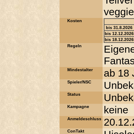
Teilve
veggie
Kosten
bis 31.8.2026
bis 12.12.2026
bis 18.12.2026
Regeln
Eigene
Fantas
Mindestalter
ab 18 
Spieler/NSC
Unbek
Status
Unbek
Kampagne
keine
Anmeldeschluss
20.12
ConTakt