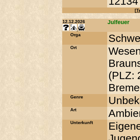
12134
[
T
12.12.2026
Julfeuer
Orga
Schwe
Ort
Wesend
Braun
(PLZ: 
Bremen
Genre
Unbek
Art
Ambien
Unterkunft
Eigene
Jugen