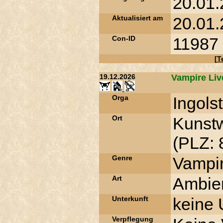
20.01.
Aktualisiert am
20.01.
Con-ID
11987
[
T
19.12.2026
Vampire Liv
Orga
Ingols
Ort
Kunstw
(PLZ: 
Genre
Vampi
Art
Ambien
Unterkunft
keine 
Verpflegung