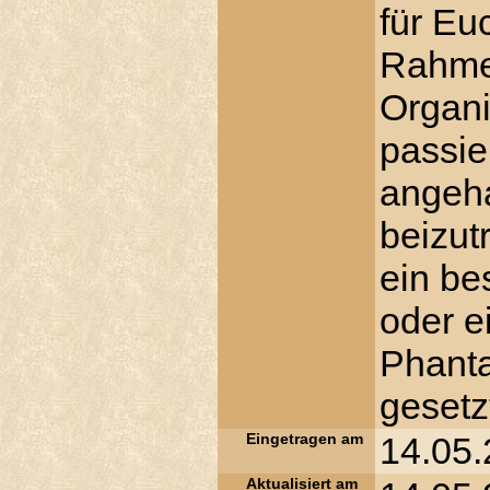
für Eu
Rahme
Organi
passier
angeha
beizut
ein be
oder e
Phanta
gesetz
Eingetragen am
14.05.
Aktualisiert am