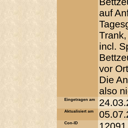
Bettze
auf A
Tagesg
Trank
incl. 
Bettze
vor Or
Die An
also n
Eingetragen am
24.03.
Aktualisiert am
05.07.
Con-ID
12091