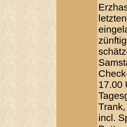
Erzhas
letzten
eingel
zünfti
schätz
Samsta
Check-
17.00
Tagesg
Trank
incl. 