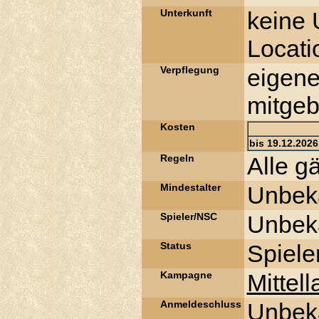
Unterkunft
keine 
Locati
Verpflegung
eigene
mitgeb
Kosten
bis 19.12.2026
Regeln
Alle g
Mindestalter
Unbek
Spieler/NSC
Unbek
Status
Spiele
Kampagne
Mitte
Anmeldeschluss
Unbek