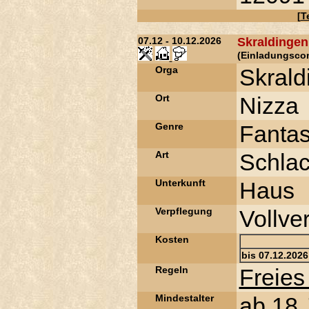
[
T
07.12 - 10.12.2026
Skraldingen 
(Einladungsco
Orga
Skrald
Ort
Nizza
Genre
Fantas
Art
Schla
Unterkunft
Haus
Verpflegung
Vollve
Kosten
bis 07.12.2026
Regeln
Freies
Mindestalter
ab 18 