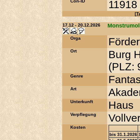
Con-ID
11918
[
T
17.12 - 20.12.2026
Monstrumol
Orga
Förder
Ort
Burg 
(PLZ: 
Genre
Fanta
Art
Akade
Unterkunft
Haus
Verpflegung
Vollve
Kosten
bis 31.1.2026