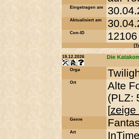
Eingetragen am
30.04.
Aktualisiert am
30.04.
Con-ID
12106
[
T
19.12.2026
Die Katakom
Orga
Twilig
Ort
Alte Fo
(PLZ: 
[
zeige 
Genre
Fanta
Art
InTim