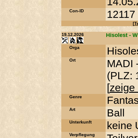
14.05.
Con-ID
12117
[
T
19.12.2026
Hisolest - W
Orga
Hisole
Ort
MADI -
(PLZ: 
[
zeige 
Genre
Fanta
Art
Ball
Unterkunft
keine 
Verpflegung