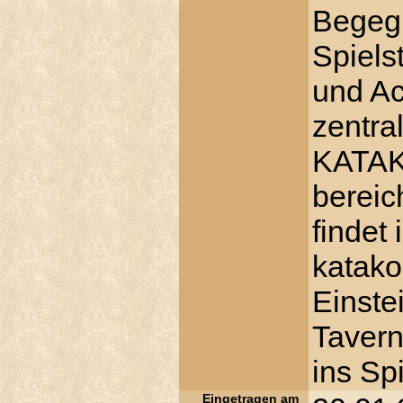
Begegn
Spiels
und Ac
zentra
KATAK
bereic
findet
katako
Einste
Tavern
ins Spi
Eingetragen am