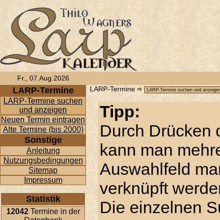
Fr., 07.Aug.2026
LARP-Termine
LARP-Termine
LARP-Termine suchen
Tipp:
und anzeigen
Neuen Termin eintragen
Durch Drücken d
Alte Termine (bis 2000)
Sonstige
kann man mehre
Anleitung
Nutzungsbedingungen
Auswahlfeld ma
Sitemap
Impressum
verknüpft werde
Statistik
Die einzelnen S
12042
Termine in der