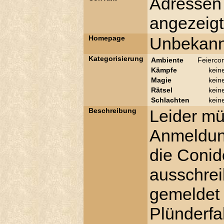
Adressen
angezeigt
Homepage
Unbekann
Kategorisierung
Ambiente
Feierco
Kämpfe
kein
Magie
kein
Rätsel
kein
Schlachten
kein
Beschreibung
Leider mü
Anmeldung
die Conid
ausschrei
gemeldet 
Plünderfa