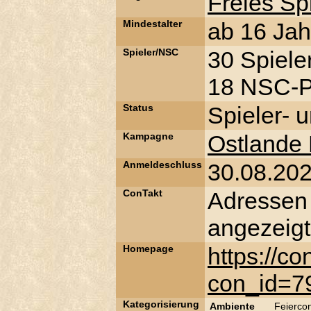
Freies S
Mindestalter
ab 16 Jah
Spieler/NSC
30 Spiele
18 NSC-Pl
Status
Spieler- 
Kampagne
Ostlande
Anmeldeschluss
30.08.20
ConTakt
Adressen
angezeigt
Homepage
https://c
con_id=7
Kategorisierung
Ambiente
Feierco