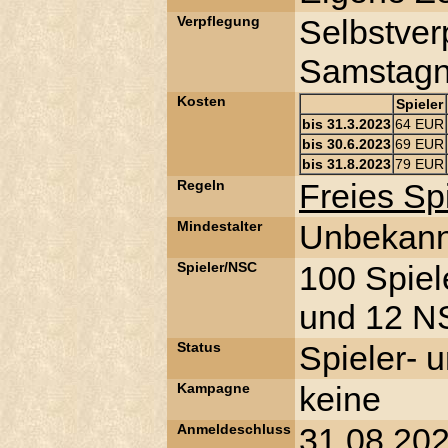
Verpflegung
Selbstver
Samstagn
Kosten
Spieler
bis 31.3.2023
64 EUR
bis 30.6.2023
69 EUR
bis 31.8.2023
79 EUR
Regeln
Freies S
Mindestalter
Unbekann
Spieler/NSC
100 Spiel
und 12 NS
Status
Spieler- 
Kampagne
keine
Anmeldeschluss
31.08.20