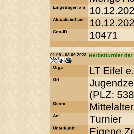
Eingetragen am
10.12.202
Aktualisiert am
10.12.202
Con-ID
10471
01.09 - 03.09.2023
Herbstturnier der
Orga
LT Eifel e
Ort
Jugendzel
(PLZ: 538
Genre
Mittelalter
Art
Turnier
Unterkunft
Eigene Ze