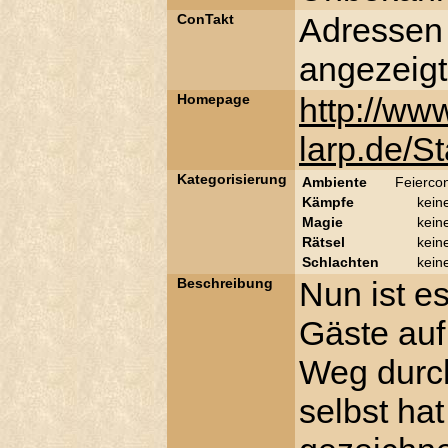
ConTakt
Adressen
angezeigt
Homepage
http://ww
larp.de/S
Kategorisierung
Ambiente
Feierco
Kämpfe
kein
Magie
kein
Rätsel
kein
Schlachten
kein
Beschreibung
Nun ist es
Gäste auf
Weg durch
selbst hat