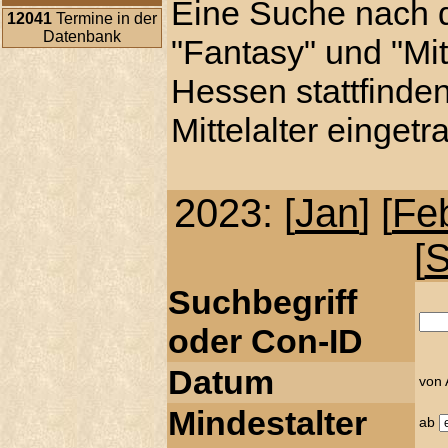
Eine Suche nach 
12041
Termine in der
Datenbank
"Fantasy" und "Mitt
Hessen stattfinde
Mittelalter einget
2023: [
Jan
] [
Fe
[
Suchbegriff
oder Con-ID
Datum
von
Mindestalter
ab