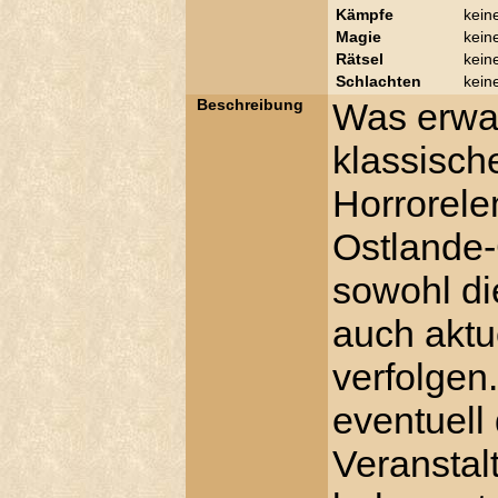
Kämpfe
kein
Magie
kein
Rätsel
kein
Schlachten
kein
Beschreibung
Was erwar
klassisch
Horrorele
Ostlande-
sowohl di
auch aktu
verfolgen
eventuell 
Veranstal