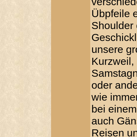
verschied
Übpfeile 
Shoulder 
Geschickl
unsere gr
Kurzweil,
Samstagna
oder ande
wie immer
bei einem
auch Gäns
Reisen un