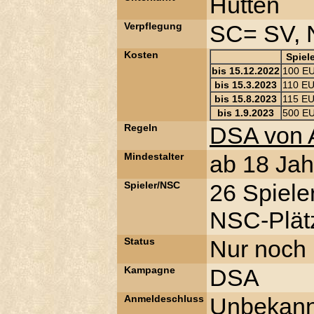
Hütten
Verpflegung
SC= SV,
Kosten
Spiel
bis 15.12.2022
100 E
bis 15.3.2023
110 E
bis 15.8.2023
115 E
bis 1.9.2023
500 E
Regeln
DSA von 
Mindestalter
ab 18 Jah
Spieler/NSC
26 Spiele
NSC-Plätz
Status
Nur noch 
Kampagne
DSA
Anmeldeschluss
Unbekann