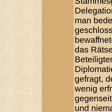
Stammesge
Delegatio
man bede
geschloss
bewaffne
das Rätse
Beteiligt
Diplomati
gefragt, 
wenig erf
gegenseiti
und niem