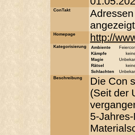
01.05.20
ConTakt
Adressen
angezeigt
Homepage
http://ww
Kategorisierung
Ambiente
Feierco
Kämpfe
kein
Magie
Unbeka
Rätsel
kein
Schlachten
Unbeka
Beschreibung
Die Con s
(Seit der
vergangen
5-Jahres-
Materials