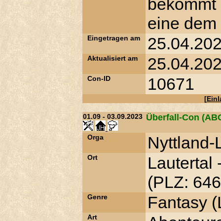
bekommt i
eine dem 
Eingetragen am
25.04.202
Aktualisiert am
25.04.202
Con-ID
10671
[
Ein
01.09 - 03.09.2023
Überfall-Con (A
Orga
Nyttland
Ort
Lautertal
(PLZ: 646
Genre
Fantasy (
Art