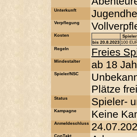
Abenteure
Unterkunft
Jugendhe
Verpflegung
Vollverpf
Kosten
Spieler
bis 20.8.2023
100 EU
Regeln
Freies S
Mindestalter
ab 18 Jah
Spieler/NSC
Unbekann
Plätze frei
Status
Spieler- 
Kampagne
Keine K
Anmeldeschluss
24.07.20
ConTakt