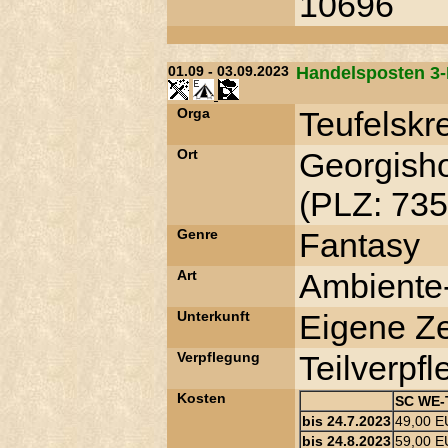
10696
01.09 - 03.09.2023
Handelsposten 3-K
Orga
Teufelskr
Ort
Georgish
(PLZ: 735
Genre
Fantasy
Art
Ambiente-
Unterkunft
Eigene Ze
Verpflegung
Teilverpf
Kosten
SC WE-T
bis 24.7.2023
49,00 
bis 24.8.2023
59,00 