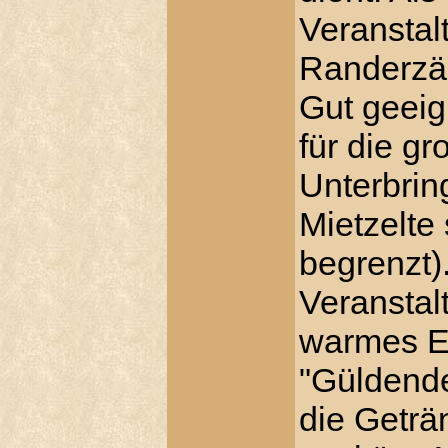
Veranstal
Randerzäh
Gut geeig
für die g
Unterbring
Mietzelte
begrenzt)
Veranstalt
warmes E
"Güldende
die Geträ