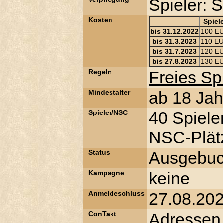
Spieler: 
Kosten
Spiel
bis 31.12.2022
100 E
bis 31.3.2023
110 E
bis 31.7.2023
120 E
bis 27.8.2023
130 E
Regeln
Freies S
Mindestalter
ab 18 Jah
Spieler/NSC
40 Spiele
NSC-Plätz
Status
Ausgebuc
Kampagne
keine
Anmeldeschluss
27.08.20
ConTakt
Adressen