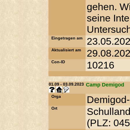
gehen. Wi
seine Int
Untersuch
Eingetragen am
23.05.202
Aktualisiert am
29.08.202
Con-ID
10216
01.09 - 03.09.2023
Camp Demigod
Orga
Demigod-
Ort
Schulland
(PLZ: 045