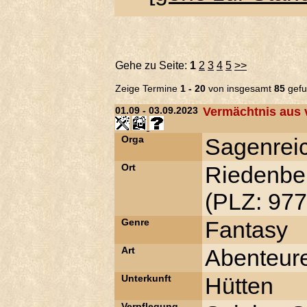
Gehe zu Seite:
1
2
3
4
5
>>
Zeige Termine
1 - 20
von insgesamt
85
gefu
01.09 - 03.09.2023
Vermächtnis aus 
Orga
Sagenreic
Ort
Riedenbe
(PLZ: 977
Genre
Fantasy
Art
Abenteure
Unterkunft
Hütten
Verpflegung