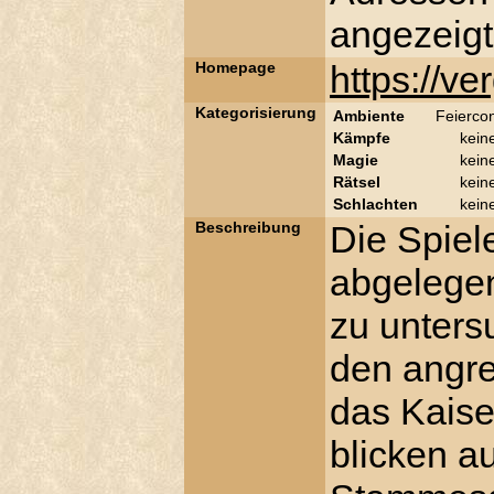
angezeigt
Homepage
https://v
Kategorisierung
Ambiente
Feierco
Kämpfe
kein
Magie
kein
Rätsel
kein
Schlachten
kein
Beschreibung
Die Spiel
abgelege
zu unters
den angre
das Kaise
blicken a