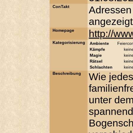
ConTakt
Adressen
angezeigt
Homepage
http://www
Kategorisierung
Ambiente
Feierco
Kämpfe
kein
Magie
kein
Rätsel
kein
Schlachten
kein
Beschreibung
Wie jedes
familienf
unter dem
spannend
Bogenschi