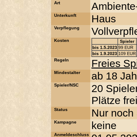
Art
Ambiente-
Unterkunft
Haus
Verpflegung
Vollverpf
Kosten
Spieler
bis 1.5.2023
99 EUR
bis 1.9.2023
109 EUR
Regeln
Freies S
Mindestalter
ab 18 Jah
Spieler/NSC
20 Spiele
Plätze frei
Status
Nur noch S
Kampagne
keine
Anmeldeschluss