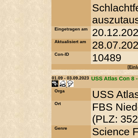
Schlacht
auszutaus
Eingetragen am
20.12.202
Aktualisiert am
28.07.202
Con-ID
10489
[
Ein
01.09 - 03.09.2023
USS Atlas Con 8 
Orga
USS Atla
Ort
FBS Nied
(PLZ: 352
Genre
Science Fi