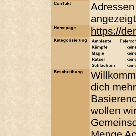
ConTakt
Adressen
angezeigt
Homepage
https://d
Kategorisierung
Ambiente
Feierco
Kämpfe
kein
Magie
kein
Rätsel
kein
Schlachten
kein
Beschreibung
Willkomm
dich mehr
Basierend
wollen wi
Gemeinsch
Menge Act