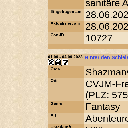
sanitäre A
Eingetragen am
28.06.202
Aktualisiert am
28.06.202
Con-ID
10727
01.09 - 04.09.2023
Hinter den Schlei
Orga
Shazmany
Ort
CVJM-Frei
(PLZ: 575
Genre
Fantasy
Art
Abenteur
Unterkunft