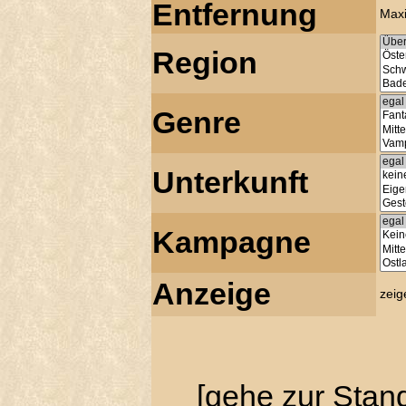
Entfernung
Max
Region
Genre
Unterkunft
Kampagne
Anzeige
zeig
[
gehe zur Stan