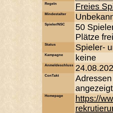
Regeln
Freies S
Mindestalter
Unbekann
Spieler/NSC
50 Spiele
Plätze frei
Status
Spieler- 
Kampagne
keine
Anmeldeschluss
24.08.20
ConTakt
Adressen
angezeigt
Homepage
https://ww
rekrutieru