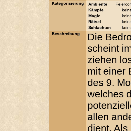
Kategorisierung
Ambiente
Feierco
Kämpfe
kein
Magie
kein
Rätsel
kein
Schlachten
kein
Beschreibung
Die Bedro
scheint i
ziehen lo
mit einer
des 9. Mo
welches 
potenziel
allen and
dient. Als