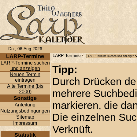
Do., 06.Aug.2026
LARP-Termine
LARP-Termine
LARP-Termine suchen
Tipp:
und anzeigen
Neuen Termin
Durch Drücken der
eintragen
Alte Termine (bis
mehrere Suchbedi
2000)
Sonstige
markieren, die d
Anleitung
Nutzungsbedingungen
Die einzelnen Su
Sitemap
Impressum
Verknüft.
Statistik