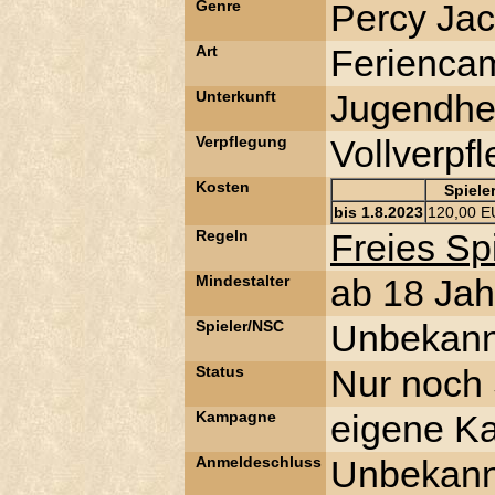
Genre
Percy Ja
Art
Ferienca
Unterkunft
Jugendhe
Verpflegung
Vollverpf
Kosten
Spiele
bis 1.8.2023
120,00 
Regeln
Freies S
Mindestalter
ab 18 Jah
Spieler/NSC
Unbekann
Status
Nur noch S
Kampagne
eigene K
Anmeldeschluss
Unbekann