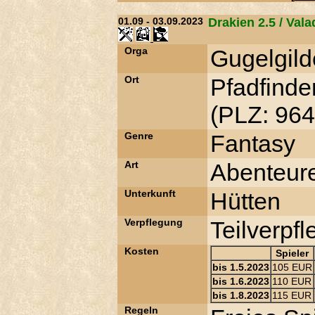
01.09 - 03.09.2023
Drakien 2.5 / Val
Orga
Gugelgild
Ort
Pfadfinder
(PLZ: 964
Genre
Fantasy
Art
Abenteur
Unterkunft
Hütten
Verpflegung
Teilverpf
Kosten
Spieler
bis 1.5.2023
105 EUR
bis 1.6.2023
110 EUR
bis 1.8.2023
115 EUR
Regeln