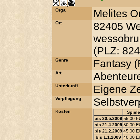
Orga
Melites Or
Ort
82405 We
wessobru
(PLZ: 824
Genre
Fantasy (F
Art
Abenteur
Unterkunft
Eigene Ze
Verpflegung
Selbstver
Kosten
Spiele
bis 20.5.2009
55,00 
bis 21.4.2009
50,00 
bis 21.2.2009
45,00 
bis 1.1.2009
40,00 