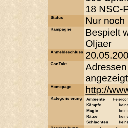
18 NSC-Pl
Status
Nur noch 
Kampagne
Bespielt 
Oljaer
Anmeldeschluss
20.05.20
ConTakt
Adressen
angezeigt
Homepage
http://www
Kategorisierung
Ambiente
Feierco
Kämpfe
kein
Magie
kein
Rätsel
kein
Schlachten
kein