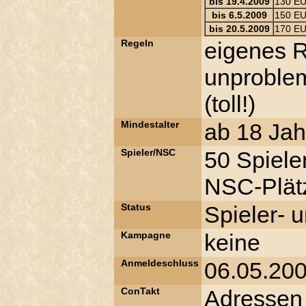
bis 19.4.2009
130 E
bis 6.5.2009
150 E
bis 20.5.2009
170 E
Regeln
eigenes 
unproblem
(toll!)
Mindestalter
ab 18 Jah
Spieler/NSC
50 Spiele
NSC-Plätz
Status
Spieler- 
Kampagne
keine
Anmeldeschluss
06.05.20
ConTakt
Adressen