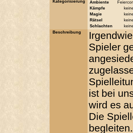
Kategorisierung
Ambiente
Feierco
Kämpfe
kein
Magie
kein
Rätsel
kein
Schlachten
kein
Beschreibung
Irgendwie 
Spieler g
angesiede
zugelasse
Spielleit
ist bei un
wird es a
Die Spiel
begleiten.