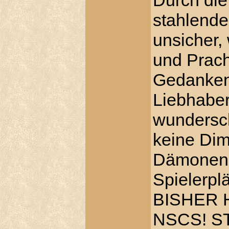
Durch die
stahlend
unsicher,
und Prach
Gedanken 
Liebhaber
wundersch
keine Dim
Dämonenho
Spielerp
BISHER 
NSCS! S