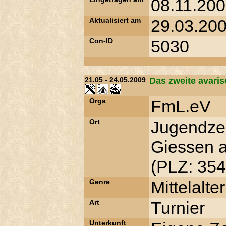
08.11.200
Aktualisiert am
29.03.200
Con-ID
5030
21.05 - 24.05.2009
Das zweite avaris
Orga
FmL.eV
Ort
Jugendzel
Giessen a
(PLZ: 354
Genre
Mittelalter
Art
Turnier
Unterkunft