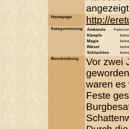
angezeigt
Homepage
http://ere
Kategorisierung
Ambiente
Feierco
Kämpfe
kein
Magie
kein
Rätsel
kein
Schlachten
kein
Beschreibung
Vor zwei 
gewordene
waren es 
Feste ges
Burgbesat
Schatten