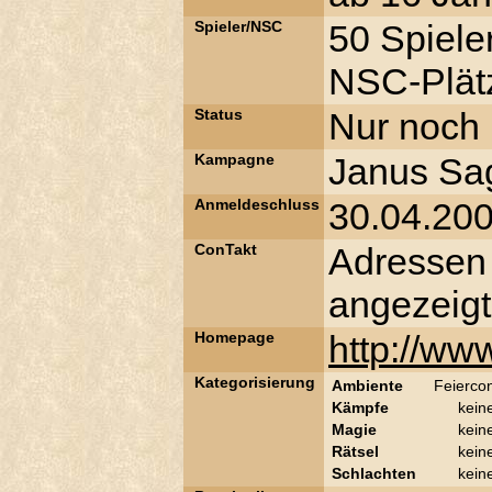
Spieler/NSC
50 Spiele
NSC-Plätz
Status
Nur noch 
Kampagne
Janus Sa
Anmeldeschluss
30.04.20
ConTakt
Adressen
angezeigt
Homepage
http://www
Kategorisierung
Ambiente
Feierco
Kämpfe
kein
Magie
kein
Rätsel
kein
Schlachten
kein