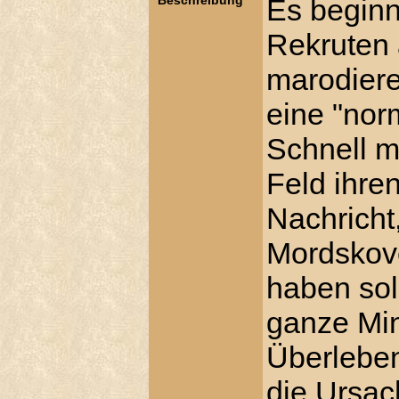
Beschreibung
Es beginn
Rekruten 
marodier
eine "nor
Schnell m
Feld ihre
Nachricht
Mordskove
haben sol
ganze Min
Überlebe
die Ursa