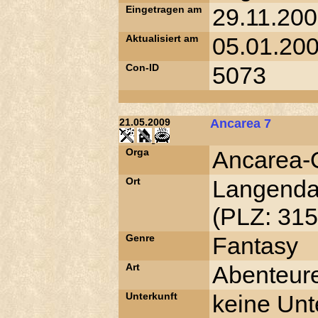
Eingetragen am
29.11.200
Aktualisiert am
05.01.200
Con-ID
5073
21.05.2009
Ancarea 7
Orga
Ancarea-
Ort
Langend
(PLZ: 315
Genre
Fantasy
Art
Abenteur
Unterkunft
keine Unt