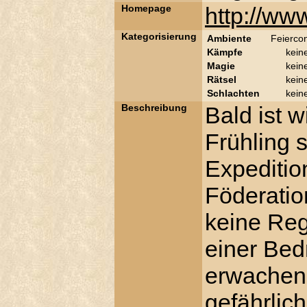
Homepage
http://ww
Kategorisierung
Ambiente
Feierco
Kämpfe
kein
Magie
kein
Rätsel
kein
Schlachten
kein
Beschreibung
Bald ist 
Frühling s
Expeditio
Föderatio
keine Reg
einer Bed
erwachen s
gefährlich