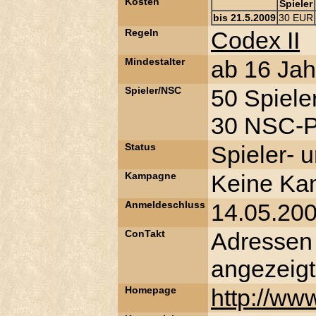
Kosten
Spieler
bis 21.5.2009
30 EUR
Regeln
Codex II
Mindestalter
ab 16 Jah
Spieler/NSC
50 Spiele
30 NSC-Pl
Status
Spieler- 
Kampagne
Keine K
Anmeldeschluss
14.05.20
ConTakt
Adressen
angezeigt
Homepage
http://ww