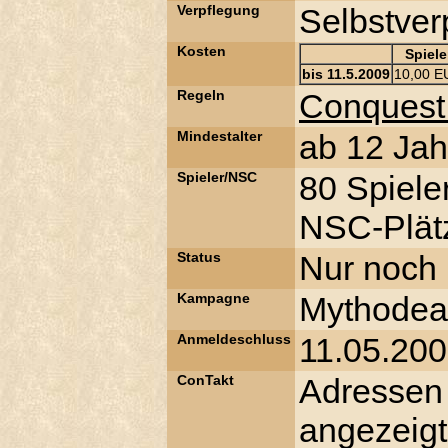
Verpflegung
Selbstver
Kosten
Spiele
bis 11.5.2009
10,00 E
Regeln
Conquest
Mindestalter
ab 12 Jah
Spieler/NSC
80 Spiele
NSC-Plätz
Status
Nur noch 
Kampagne
Mythode
Anmeldeschluss
11.05.20
ConTakt
Adressen
angezeigt