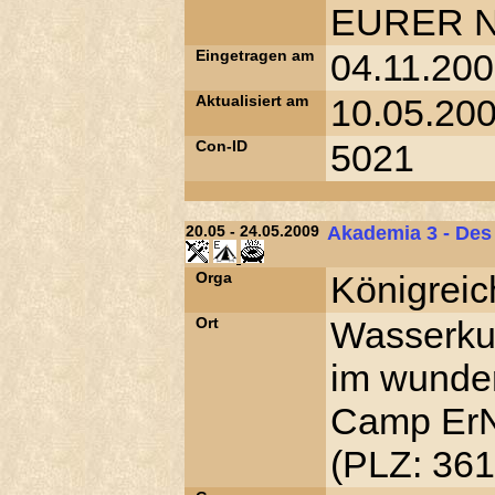
EURER N
Eingetragen am
04.11.200
Aktualisiert am
10.05.200
Con-ID
5021
20.05 - 24.05.2009
Akademia 3 - Des
Orga
Königreic
Ort
Wasserku
im wunder
Camp Er
(PLZ: 361