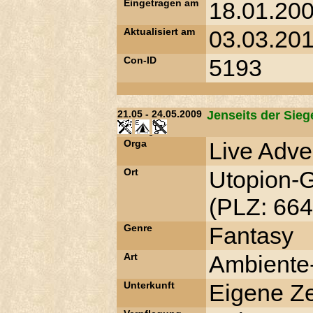
Eingetragen am
18.01.200
Aktualisiert am
03.03.201
Con-ID
5193
21.05 - 24.05.2009
Jenseits der Sieg
Orga
Live Adve
Ort
Utopion-
(PLZ: 664
Genre
Fantasy
Art
Ambiente-
Unterkunft
Eigene Ze