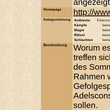
angezeigt
Homepage
http://www
Kategorisierung
Ambiente
Feierco
Kämpfe
kein
Magie
kein
Rätsel
kein
Schlachten
kein
Beschreibung
Worum es 
treffen s
des Somme
Rahmen wo
Gefolgesp
Adelscons
sollen.