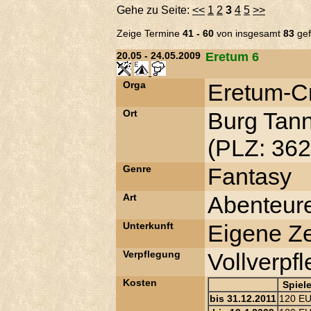
Gehe zu Seite:
<<
1
2
3
4
5
>>
Zeige Termine
41 - 60
von insgesamt
83
gef
20.05 - 24.05.2009
Eretum 6
Orga
Eretum-C
Ort
Burg Tan
(PLZ: 362
Genre
Fantasy
Art
Abenteur
Unterkunft
Eigene Ze
Verpflegung
Vollverpf
Kosten
Spiele
bis 31.12.2011
120 E