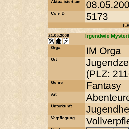
Aktualisiert am
08.05.200
Con-ID
5173
[
Ei
21.05.2009
Irgendwie Mysteri
Orga
IM Orga
Ort
Jugendze
(PLZ: 211
Genre
Fantasy
Art
Abenteur
Unterkunft
Jugendhe
Verpflegung
Vollverpf