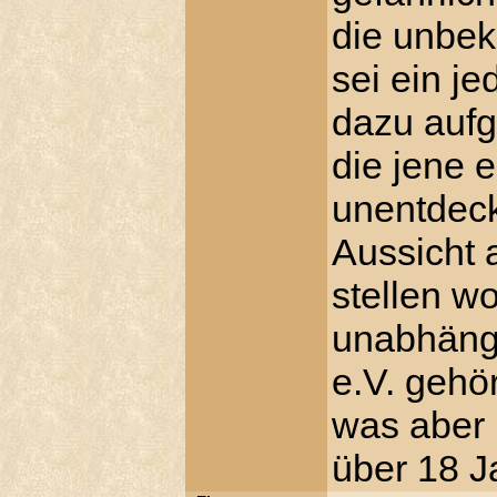
die unbek
sei ein j
dazu aufg
die jene 
unentdec
Aussicht 
stellen w
unabhängi
e.V. gehö
was aber 
über 18 J