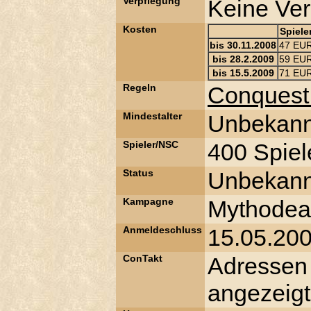
Verpflegung
Keine Ver
Kosten
Spiele
bis 30.11.2008
47 EU
bis 28.2.2009
59 EU
bis 15.5.2009
71 EU
Regeln
Conquest
Mindestalter
Unbekann
Spieler/NSC
400 Spie
Status
Unbekann
Kampagne
Mythode
Anmeldeschluss
15.05.20
ConTakt
Adressen
angezeigt