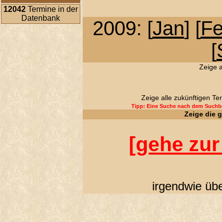
12042
Termine in der
Datenbank
2009: [
Jan
] [
F
[
Zeige a
Zeige alle zukünftigen Te
Tipp: Eine Suche nach dem Suchbe
Zeige die 
[
gehe zur
irgendwie über