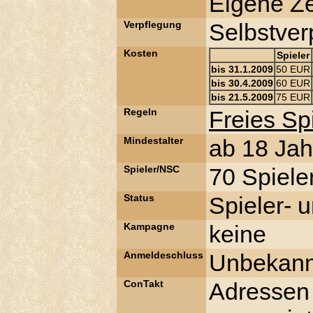
Eigene Ze
Verpflegung
Selbstver
Kosten
Spieler
bis 31.1.2009
50 EUR
bis 30.4.2009
60 EUR
bis 21.5.2009
75 EUR
Regeln
Freies S
Mindestalter
ab 18 Jah
Spieler/NSC
70 Spiele
Status
Spieler- 
Kampagne
keine
Anmeldeschluss
Unbekann
ConTakt
Adressen