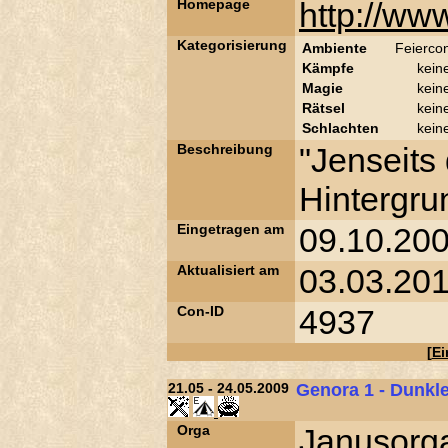
Homepage
http://ww
Kategorisierung
Ambiente
Feierco
Kämpfe
kein
Magie
kein
Rätsel
kein
Schlachten
kein
Beschreibung
"Jenseits
Hintergru
Eingetragen am
09.10.200
Aktualisiert am
03.03.201
Con-ID
4937
[
Ei
21.05 - 24.05.2009
Genora 1 - Dunkle
Orga
Janusorga