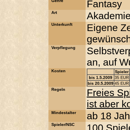
Genre
Fantasy
Art
Akademie
Unterkunft
Eigene Ze
gewünsch
Verpflegung
Selbstver
an, auf W
Kosten
Spieler
bis 1.5.2009
35 EUR
bis 20.5.2009
45 EUR
Regeln
Freies Sp
ist aber 
Mindestalter
ab 18 Jah
Spieler/NSC
100 Spiel