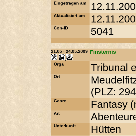
Eingetragen am
12.11.200
Aktualisiert am
12.11.200
Con-ID
5041
21.05 - 24.05.2009
Finsternis
Orga
Tribunal e
Ort
Meudelfit
(PLZ: 294
Genre
Fantasy (
Art
Abenteur
Unterkunft
Hütten