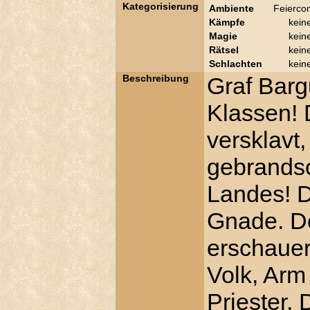
Kategorisierung
Ambiente
Feierco
Kämpfe
kein
Magie
kein
Rätsel
kein
Schlachten
kein
Beschreibung
Graf Barg
Klassen! 
versklavt,
gebrandsc
Landes! D
Gnade. De
erschauer
Volk, Arm
Priester,