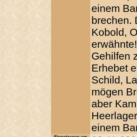
einem Ba
brechen. D
Kobold, O
erwähnte!
Gehilfen 
Erhebet e
Schild, L
mögen Bre
aber Kamp
Heerlager
einem Ban
Eingetragen am