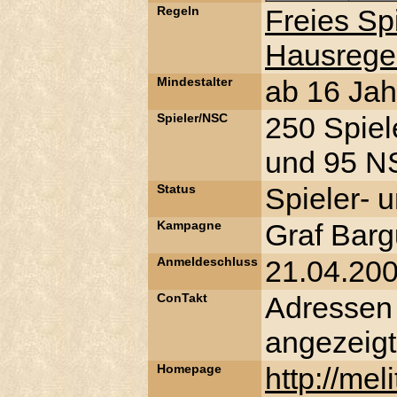
Regeln
Freies Sp
Hausrege
Mindestalter
ab 16 Jah
Spieler/NSC
250 Spiel
und 95 NS
Status
Spieler- 
Kampagne
Graf Barg
Anmeldeschluss
21.04.20
ConTakt
Adressen
angezeigt
Homepage
http://mel