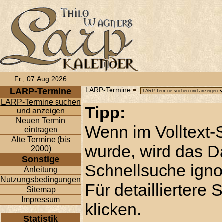
Fr., 07.Aug.2026
LARP-Termine
LARP-Termine
LARP-Termine suchen
Tipp:
und anzeigen
Neuen Termin
Wenn im Volltext-
eintragen
Alte Termine (bis
wurde, wird das D
2000)
Sonstige
Schnellsuche ignor
Anleitung
Nutzungsbedingungen
Für detailliertere
Sitemap
Impressum
klicken.
Statistik