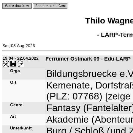
Thilo Wagn
- LARP-Term
Sa., 08.Aug.2026
19.04 - 22.04.2022
Ferrumer Ostmark 09 - Edu-LARP
Orga
Bildungsbruecke e.V
Ort
Kemenate, Dorfstra
(PLZ: 07768) [
zeige 
Genre
Fantasy (Fantelalter
Art
Akademie (Abenteu
Unterkunft
Burg / Schloß (und Z