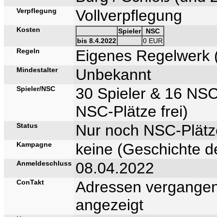
Verpflegung
Vollverpflegung
Kosten
Spieler
NSC
bis 8.4.2022
0 EUR
Regeln
Eigenes Regelwerk 
Mindestalter
Unbekannt
Spieler/NSC
30 Spieler & 16 NSC
NSC-Plätze frei)
Status
Nur noch NSC-Plätze
Kampagne
keine (Geschichte d
Anmeldeschluss
08.04.2022
ConTakt
Adressen vergangen
angezeigt