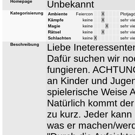
Homepage
Unbekannt
Kategorisierung
Ambiente
Feiercon
X
Plotjag
Kämpfe
keine
X
sehr vie
Magie
keine
X
sehr vie
Rätsel
keine
X
sehr vie
Schlachten
keine
X
sehr vie
Beschreibung
Liebe Ineteressenten
Dafür suchen wir no
fungieren. ACHTUNG
an Kinder und Jugen
spielerische Weise 
Natürlich kommt der
zu kurz. Jeder kann
was er machen/werde