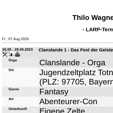
Thilo Wagn
- LARP-Term
Fr., 07.Aug.2026
26.05 - 29.05.2023
Clanslande 1 - Das Fest der Geiste
Orga
Clanslande - Orga
Ort
Jugendzeltplatz Tot
(PLZ: 97705, Bayern
Genre
Fantasy
Art
Abenteurer-Con
Unterkunft
Eigene Zelte