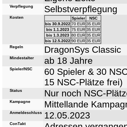
Verpflegung
Selbstverpflegung
Kosten
Spieler
NSC
bis 30.9.2022
70 EUR
35 EUR
bis 1.1.2023
75 EUR
35 EUR
bis 1.3.2023
80 EUR
35 EUR
bis 12.5.2022
90 EUR
35 EUR
Regeln
DragonSys Classic
Mindestalter
ab 18 Jahre
Spieler/NSC
60 Spieler & 30 NS
15 NSC-Plätze frei)
Status
Nur noch NSC-Plätze
Kampagne
Mittellande Kampag
Anmeldeschluss
12.05.2023
ConTakt
Adressen vergangen