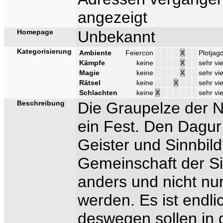
angezeigt
Homepage
Unbekannt
Kategorisierung
Ambiente
Feiercon
X
Plotjag
Kämpfe
keine
X
sehr vie
Magie
keine
X
sehr vie
Rätsel
keine
X
sehr vie
Schlachten
keine
X
sehr vie
Beschreibung
Die Graupelze der N
ein Fest. Den Dagur
Geister und Sinnbild 
Gemeinschaft der Si
anders und nicht nu
werden. Es ist endl
deswegen sollen in 