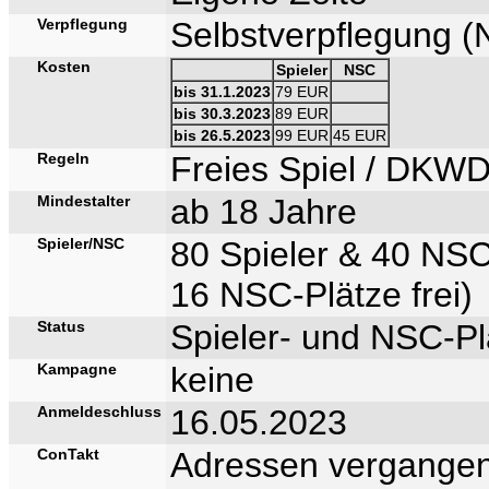
Verpflegung
Selbstverpflegung (
Kosten
Spieler
NSC
bis 31.1.2023
79 EUR
bis 30.3.2023
89 EUR
bis 26.5.2023
99 EUR
45 EUR
Regeln
Freies Spiel / DKW
Mindestalter
ab 18 Jahre
Spieler/NSC
80 Spieler & 40 NS
16 NSC-Plätze frei)
Status
Spieler- und NSC-Plä
Kampagne
keine
Anmeldeschluss
16.05.2023
ConTakt
Adressen vergangen