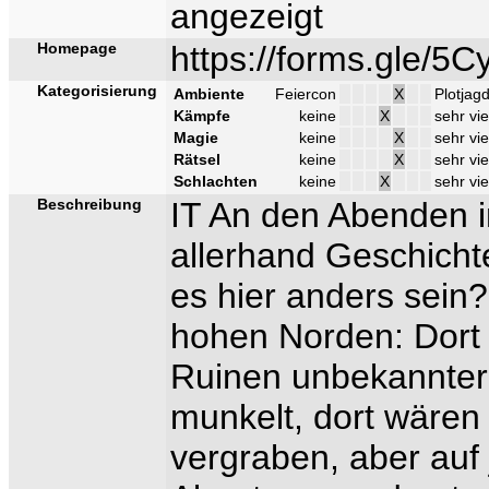
angezeigt
Homepage
https://forms.gle/5
Kategorisierung
Ambiente
Feiercon
X
Plotjag
Kämpfe
keine
X
sehr vie
Magie
keine
X
sehr vie
Rätsel
keine
X
sehr vie
Schlachten
keine
X
sehr vie
Beschreibung
IT An den Abenden i
allerhand Geschicht
es hier anders sein
hohen Norden: Dort 
Ruinen unbekannter
munkelt, dort wären 
vergraben, aber auf 