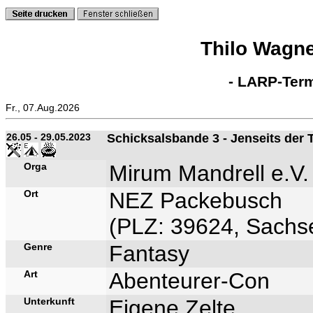
Thilo Wagn
- LARP-Term
Fr., 07.Aug.2026
26.05 - 29.05.2023
Schicksalsbande 3 - Jenseits der 
Orga
Mirum Mandrell e.V.
Ort
NEZ Packebusch
(PLZ: 39624, Sachse
Genre
Fantasy
Art
Abenteurer-Con
Unterkunft
Eigene Zelte