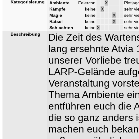
Kategorisierung
Ambiente
Feiercon
X
Plotjag
Kämpfe
keine
X
sehr vi
Magie
keine
X
sehr vie
Rätsel
keine
X
sehr vi
Schlachten
keine
X
sehr vi
Beschreibung
Die Zeit des Wartens 
lang ersehnte Atvia 
unserer Vorliebe tr
LARP-Gelände aufget
Veranstaltung vorst
Thema Ambiente ein
entführen euch die A
die so ganz anders i
machen euch bekann