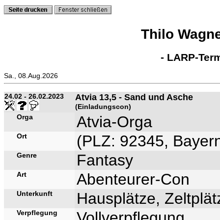
Thilo Wagn
- LARP-Term
Sa., 08.Aug.2026
24.02 - 26.02.2023
Atvia 13,5 - Sand und Asche
(Einladungscon)
Orga
Atvia-Orga
Ort
(PLZ: 92345, Bayern
Genre
Fantasy
Art
Abenteurer-Con
Unterkunft
Hausplätze, Zeltplä
Verpflegung
Vollverpflegung