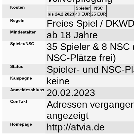
Kosten
Spieler
NSC
bis 24.2.2023
40 EUR
25 EUR
Regeln
Freies Spiel / DKW
Mindestalter
ab 18 Jahre
Spieler/NSC
35 Spieler & 8 NSC 
NSC-Plätze frei)
Status
Spieler- und NSC-Plä
Kampagne
keine
Anmeldeschluss
20.02.2023
ConTakt
Adressen vergangen
angezeigt
Homepage
http://atvia.de