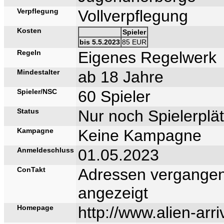
Verpflegung
Vollverpflegung
Kosten
Spieler
bis 5.5.2023
85 EUR
Regeln
Eigenes Regelwerk
Mindestalter
ab 18 Jahre
Spieler/NSC
60 Spieler
Status
Nur noch Spielerplät
Kampagne
Keine Kampagne
Anmeldeschluss
01.05.2023
ConTakt
Adressen vergangen
angezeigt
Homepage
http://www.alien-arri