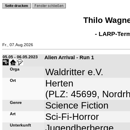
Thilo Wagn
- LARP-Term
Fr., 07.Aug.2026
05.05 - 06.05.2023
Alien Arrival - Run 1
Orga
Waldritter e.V.
Ort
Herten
(PLZ: 45699, Nordrh
Genre
Science Fiction
Art
Sci-Fi-Horror
Unterkunft
Jugendherberge