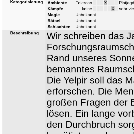
Kategorisierung
Ambiente
Feiercon
X
Plotjag
Kämpfe
keine
X
sehr vie
Magie
Unbekannt
Rätsel
Unbekannt
Schlachten
Unbekannt
Beschreibung
Wir schreiben das J
Forschungsraumschif
Rand unseres Sonne
bemanntes Raumschif
Die Yelpir soll das 
erforschen. Die Mens
großen Fragen der E
lösen. Ein lange vorb
den Durchbruch sor