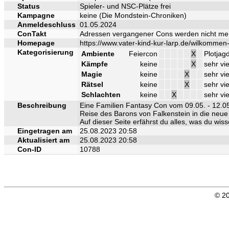
Status
Spieler- und NSC-Plätze frei
Kampagne
keine (Die Mondstein-Chroniken)
Anmeldeschluss
01.05.2024
ConTakt
Adressen vergangener Cons werden nicht me
Homepage
https://www.vater-kind-kur-larp.de/wilkommen-
Kategorisierung
Ambiente
Feiercon
X
Plotjag
Kämpfe
keine
X
sehr vie
Magie
keine
X
sehr vie
Rätsel
keine
X
sehr vie
Schlachten
keine
X
sehr vie
Beschreibung
Eine Familien Fantasy Con vom 09.05. - 12.05
Reise des Barons von Falkenstein in die neue
Auf dieser Seite erfährst du alles, was du wi
Eingetragen am
25.08.2023 20:58
Aktualisiert am
25.08.2023 20:58
Con-ID
10788
© 20