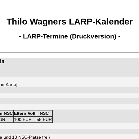
Thilo Wagners LARP-Kalender
- LARP-Termine (Druckversion) -
ia
 in Karte
]
rn NSC
Eltern Voll
NSC
EUR
100 EUR
55 EUR
e und 13 NSC-Plätze frei)