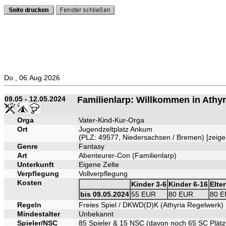
Do., 06.Aug.2026
09.05 - 12.05.2024
Familienlarp: Willkommen in Athyr
Orga
Vater-Kind-Kur-Orga
Ort
Jugendzeltplatz Ankum
(PLZ: 49577, Niedersachsen / Bremen) [
zeige
Genre
Fantasy
Art
Abenteurer-Con (Familienlarp)
Unterkunft
Eigene Zelte
Verpflegung
Vollverpflegung
Kosten
Kinder 3-6
Kinder 6-16
Elte
bis 09.05.2024
55 EUR
80 EUR
80 
Regeln
Freies Spiel / DKWD(D)K (Athyria Regelwerk)
Mindestalter
Unbekannt
Spieler/NSC
85 Spieler & 15 NSC (davon noch 65 SC Plätz