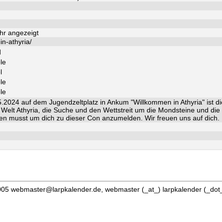
hr angezeigt
in-athyria/
d
le
l
le
le
.2024 auf dem Jugendzeltplatz in Ankum "Willkommen in Athyria" ist 
 Welt Athyria, die Suche und den Wettstreit um die Mondsteine und di
ssen musst um dich zu dieser Con anzumelden. Wir freuen uns auf dich.
05 webmaster@larpkalender.de, webmaster (_at_) larpkalender (_dot