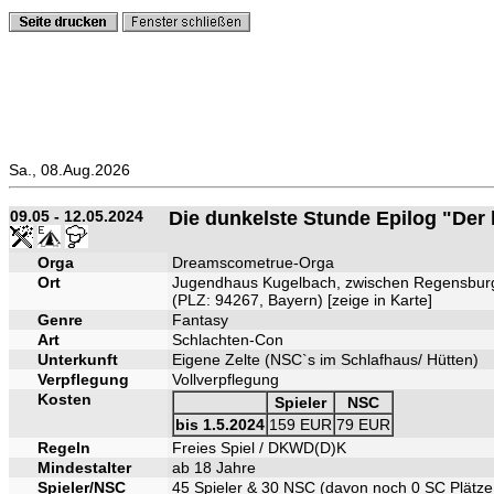
Sa., 08.Aug.2026
09.05 - 12.05.2024
Die dunkelste Stunde Epilog "Der l
Orga
Dreamscometrue-Orga
Ort
Jugendhaus Kugelbach, zwischen Regensbur
(PLZ: 94267, Bayern) [
zeige in Karte
]
Genre
Fantasy
Art
Schlachten-Con
Unterkunft
Eigene Zelte (NSC`s im Schlafhaus/ Hütten)
Verpflegung
Vollverpflegung
Kosten
Spieler
NSC
bis 1.5.2024
159 EUR
79 EUR
Regeln
Freies Spiel / DKWD(D)K
Mindestalter
ab 18 Jahre
Spieler/NSC
45 Spieler & 30 NSC (davon noch 0 SC Plätze