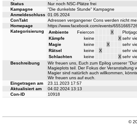
Status
Nur noch NSC-Plätze frei
Kampagne
"Die dunkelste Stunde" Kampagne
Anmeldeschluss
01.05.2024
ConTakt
Adressen vergangener Cons werden nicht me
Homepage
https://www.facebook.com/events/655166572
Kategorisierung
Ambiente
Feiercon
X
Plotjag
Kämpfe
keine
X
sehr vi
Magie
keine
X
sehr vie
Rätsel
keine
X
sehr vi
Schlachten
keine
X
sehr vi
Beschreibung
Wir freuen uns, Euch zum Epilog unserer "Du
Magieplots teil. Der Fokus der Veranstaltung 
Magier sind natürlich auch willkommen, könnt
Wir freuen uns auf euch.
Eingetragen am
23.11.2023 17:57
Aktualisiert am
04.02.2024 13:13
Con-ID
10918
© 20