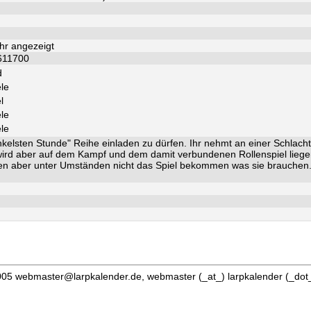
hr angezeigt
611700
d
ele
l
ele
ele
nkelsten Stunde" Reihe einladen zu dürfen. Ihr nehmt an einer Schlac
wird aber auf dem Kampf und dem damit verbundenen Rollenspiel liegen. 
en aber unter Umständen nicht das Spiel bekommen was sie brauchen. Al
05 webmaster@larpkalender.de, webmaster (_at_) larpkalender (_dot