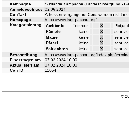
Kampagne
Südlande Kampagne (Landeshintergrund - Ge
Anmeldeschluss
02.06.2024
ConTakt
Adressen vergangener Cons werden nicht me
Homepage
https://www.larp-passau.org/
Kategorisierung
Ambiente
Feiercon
X
Plotjagd
Kämpfe
keine
X
sehr vie
Magie
keine
X
sehr vie
Rätsel
keine
X
sehr vie
Schlachten
keine
X
sehr vie
Beschreibung
https://www.larp-passau.org/index.php/termin
Eingetragen am
07.02.2024 16:00
Aktualisiert am
07.02.2024 16:00
Con-ID
11054
© 20