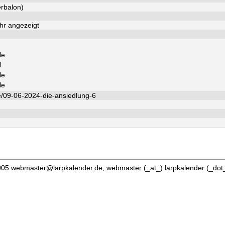
rbalon)
hr angezeigt
le
l
le
le
e/09-06-2024-die-ansiedlung-6
05 webmaster@larpkalender.de, webmaster (_at_) larpkalender (_dot