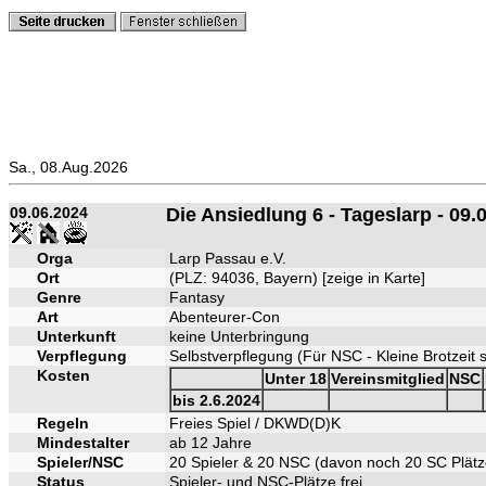
Sa., 08.Aug.2026
09.06.2024
Die Ansiedlung 6 - Tageslarp - 09.
Orga
Larp Passau e.V.
Ort
(PLZ: 94036, Bayern) [
zeige in Karte
]
Genre
Fantasy
Art
Abenteurer-Con
Unterkunft
keine Unterbringung
Verpflegung
Selbstverpflegung (Für NSC - Kleine Brotzeit
Kosten
Unter 18
Vereinsmitglied
NSC
bis 2.6.2024
Regeln
Freies Spiel / DKWD(D)K
Mindestalter
ab 12 Jahre
Spieler/NSC
20 Spieler & 20 NSC (davon noch 20 SC Plätz
Status
Spieler- und NSC-Plätze frei