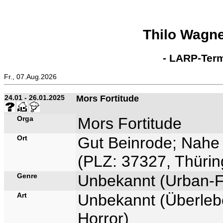
Thilo Wagn
- LARP-Term
Fr., 07.Aug.2026
24.01 - 26.01.2025
Mors Fortitude
Orga
Mors Fortitude
Ort
Gut Beinrode; Nahe 
(PLZ: 37327, Thürin
Genre
Unbekannt (Urban-F
Art
Unbekannt (Überlebe
Horror)