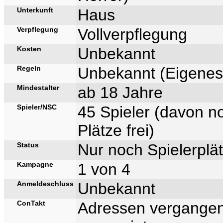
Unterkunft
Haus
Verpflegung
Vollverpflegung
Kosten
Unbekannt
Regeln
Unbekannt (Eigene
Mindestalter
ab 18 Jahre
Spieler/NSC
45 Spieler (davon n
Plätze frei)
Status
Nur noch Spielerplät
Kampagne
1 von 4
Anmeldeschluss
Unbekannt
ConTakt
Adressen vergangen