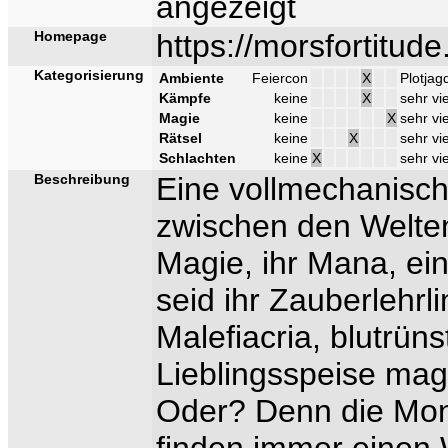
angezeigt
Homepage
https://morsfortitude
Kategorisierung
Ambiente
Feiercon
X
Plotjag
Kämpfe
keine
X
sehr vi
Magie
keine
X
sehr vie
Rätsel
keine
X
sehr vi
Schlachten
keine
X
sehr vi
Beschreibung
Eine vollmechanische
zwischen den Welten.
Magie, ihr Mana, ein
seid ihr Zauberlehr
Malefiacria, blutrün
Lieblingsspeise mag
Oder? Denn die Mons
finden immer einen 