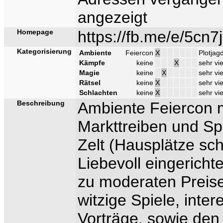
angezeigt
Homepage
https://fb.me/e/5cn
Kategorisierung
Ambiente
Feiercon
X
Plotjag
Kämpfe
keine
X
sehr vie
Magie
keine
X
sehr vie
Rätsel
keine
X
sehr vie
Schlachten
keine
X
sehr vie
Beschreibung
Ambiente Feiercon m
Markttreiben und Sp
Zelt (Hausplätze sc
Liebevoll eingericht
zu moderaten Preise
witzige Spiele, inte
Vorträge, sowie den