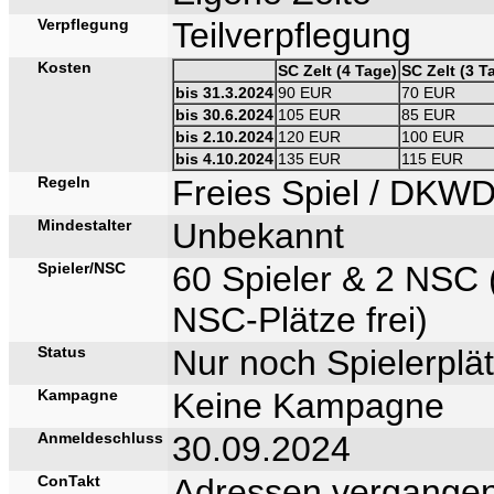
Verpflegung
Teilverpflegung
Kosten
SC Zelt (4 Tage)
SC Zelt (3 T
bis 31.3.2024
90 EUR
70 EUR
bis 30.6.2024
105 EUR
85 EUR
bis 2.10.2024
120 EUR
100 EUR
bis 4.10.2024
135 EUR
115 EUR
Regeln
Freies Spiel / DKW
Mindestalter
Unbekannt
Spieler/NSC
60 Spieler & 2 NSC 
NSC-Plätze frei)
Status
Nur noch Spielerplät
Kampagne
Keine Kampagne
Anmeldeschluss
30.09.2024
ConTakt
Adressen vergangen