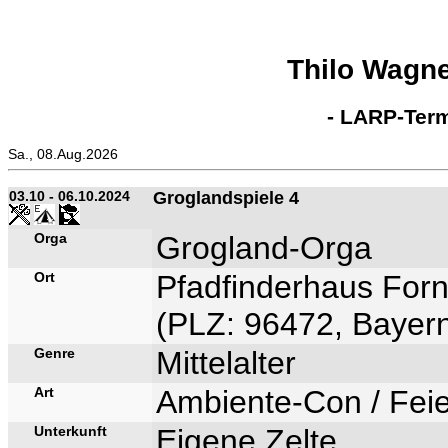
Thilo Wagn
- LARP-Term
Sa., 08.Aug.2026
03.10 - 06.10.2024
Groglandspiele 4
Orga
Grogland-Orga
Ort
Pfadfinderhaus For
(PLZ: 96472, Bayern
Genre
Mittelalter
Art
Ambiente-Con / Feie
Unterkunft
Eigene Zelte