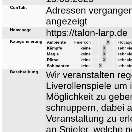
ConTakt
Adressen vergangen
angezeigt
Homepage
https://talon-larp.de
Kategorisierung
Ambiente
Feiercon
X
Plotjag
Kämpfe
keine
X
sehr vie
Magie
keine
X
sehr vie
Rätsel
keine
X
sehr vie
Schlachten
keine
X
sehr vie
Beschreibung
Wir veranstalten reg
Liverollenspiele um 
Möglichkeit zu geben
schnuppern, dabei a
Veranstaltung zu erl
an Spieler, welche 