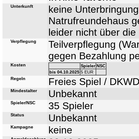
Unterkunft
keine Unterbringun
Natrufreundehaus ge
leider nicht über die
Verpflegung
Teilverpflegung (Wa
gegen Bezahlung pe
Kosten
Spieler
NSC
bis 04.10.2025
5 EUR
Regeln
Freies Spiel / DKW
Mindestalter
Unbekannt
Spieler/NSC
35 Spieler
Status
Unbekannt
Kampagne
keine
Anmeldeschluss