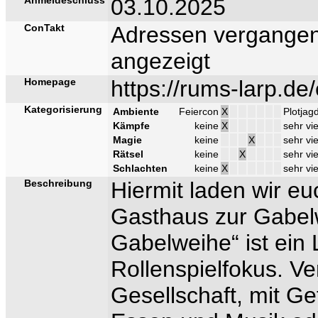
03.10.2025
ConTakt
Adressen vergangen
angezeigt
Homepage
https://rums-larp.de
Kategorisierung
Ambiente
Feiercon
X
Plotjag
Kämpfe
keine
X
sehr vie
Magie
keine
X
sehr vie
Rätsel
keine
X
sehr vie
Schlachten
keine
X
sehr vie
Beschreibung
Hiermit laden wir e
Gasthaus zur Gabel
Gabelweihe“ ist ei
Rollenspielfokus. Ve
Gesellschaft, mit G