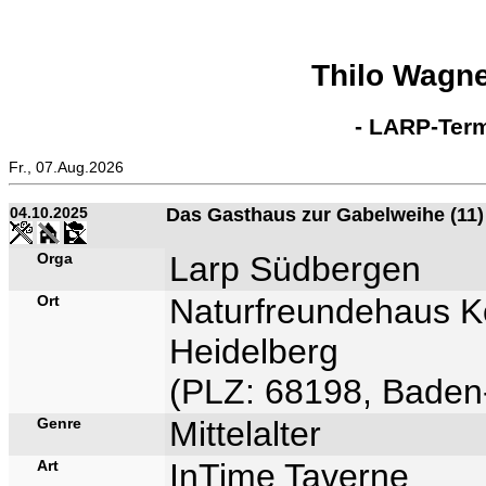
Thilo Wagn
- LARP-Term
Fr., 07.Aug.2026
04.10.2025
Das Gasthaus zur Gabelweihe (11)
Orga
Larp Südbergen
Ort
Naturfreundehaus Ko
Heidelberg
(PLZ: 68198, Baden
Genre
Mittelalter
Art
InTime Taverne