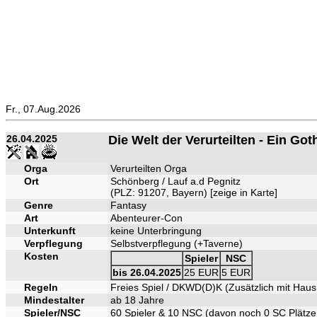
Fr., 07.Aug.2026
26.04.2025
Die Welt der Verurteilten - Ein Got
Orga
Verurteilten Orga
Ort
Schönberg / Lauf a.d Pegnitz
(PLZ: 91207, Bayern) [
zeige in Karte
]
Genre
Fantasy
Art
Abenteurer-Con
Unterkunft
keine Unterbringung
Verpflegung
Selbstverpflegung (+Taverne)
Kosten
Spieler
NSC
bis 26.04.2025
25 EUR
5 EUR
Regeln
Freies Spiel / DKWD(D)K (Zusätzlich mit Haus
Mindestalter
ab 18 Jahre
Spieler/NSC
60 Spieler & 10 NSC (davon noch 0 SC Plätze 