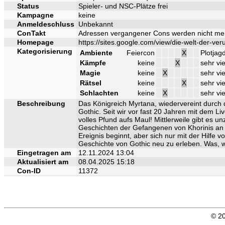
Status
Spieler- und NSC-Plätze frei
Kampagne
keine
Anmeldeschluss
Unbekannt
ConTakt
Adressen vergangener Cons werden nicht me
Homepage
https://sites.google.com/view/die-welt-der-verur
Kategorisierung
Ambiente
Feiercon
X
Plotjag
Kämpfe
keine
X
sehr vie
Magie
keine
X
sehr vie
Rätsel
keine
X
sehr vie
Schlachten
keine
X
sehr vie
Beschreibung
Das Königreich Myrtana, wiedervereint durch d
Gothic. Seit wir vor fast 20 Jahren mit dem Li
volles Pfund aufs Maul! Mittlerweile gibt es 
Geschichten der Gefangenen von Khorinis an d
Ereignis beginnt, aber sich nur mit der Hilfe
Geschichte von Gothic neu zu erleben. Was,
Eingetragen am
12.11.2024 13:04
Aktualisiert am
08.04.2025 15:18
Con-ID
11372
© 20