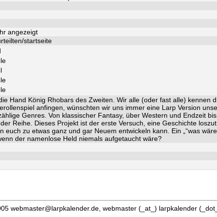
hr angezeigt
teilten/startseite
d
le
l
le
le
ie Hand König Rhobars des Zweiten. Wir alle (oder fast alle) kennen d
verollenspiel anfingen, wünschten wir uns immer eine Larp Version unser
unzählige Genres. Von klassischer Fantasy, über Western und Endzeit bi
er Reihe. Dieses Projekt ist der erste Versuch, eine Geschichte loszu
 von euch zu etwas ganz und gar Neuem entwickeln kann. Ein „“was wäre
 wenn der namenlose Held niemals aufgetaucht wäre?
05 webmaster@larpkalender.de, webmaster (_at_) larpkalender (_dot