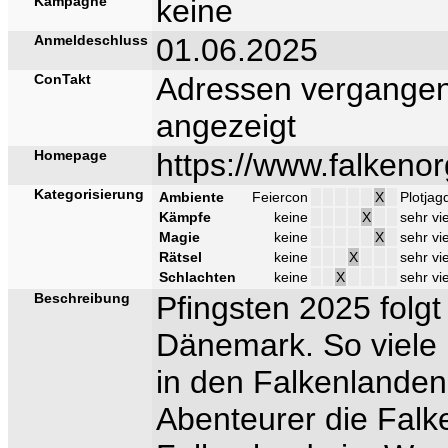
Kampagne
keine
Anmeldeschluss
01.06.2025
ConTakt
Adressen vergangen
angezeigt
Homepage
https://www.falkeno
Kategorisierung
Ambiente
Feiercon
X
Plotjag
Kämpfe
keine
X
sehr vi
Magie
keine
X
sehr vie
Rätsel
keine
X
sehr vi
Schlachten
keine
X
sehr vi
Beschreibung
Pfingsten 2025 folgt
Dänemark. So viele 
in den Falkenlande
Abenteurer die Falk