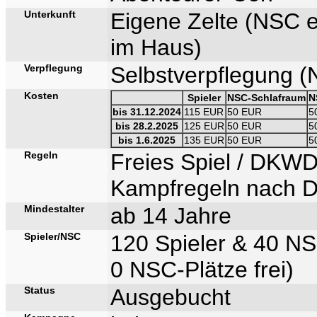
Unterkunft
Eigene Zelte (NSC e
im Haus)
Verpflegung
Selbstverpflegung (N
Kosten
Spieler
NSC-Schlafraum
N
bis 31.12.2024
115 EUR
50 EUR
5
bis 28.2.2025
125 EUR
50 EUR
5
bis 1.6.2025
135 EUR
50 EUR
5
Regeln
Freies Spiel / DKWD
Kampfregeln nach D
Mindestalter
ab 14 Jahre
Spieler/NSC
120 Spieler & 40 N
0 NSC-Plätze frei)
Status
Ausgebucht