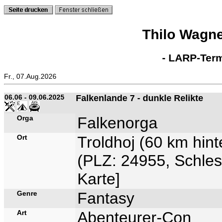
Thilo Wagn
- LARP-Term
Fr., 07.Aug.2026
06.06 - 09.06.2025
Falkenlande 7 - dunkle Relikte
Orga
Falkenorga
Ort
Troldhoj (60 km hin
(PLZ: 24955, Schles
Karte
]
Genre
Fantasy
Art
Abenteurer-Con