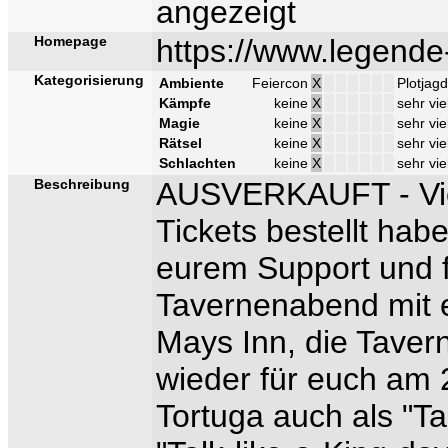
angezeigt
Homepage
https://www.legende-
Kategorisierung
Ambiente
Feiercon
X
Plotjagd
Kämpfe
keine
X
sehr vie
Magie
keine
X
sehr vie
Rätsel
keine
X
sehr vie
Schlachten
keine
X
sehr vie
Beschreibung
AUSVERKAUFT - Viel
Tickets bestellt hab
eurem Support und fr
Tavernenabend mit e
Mays Inn, die Tavern
wieder für euch am 
Tortuga auch als "T