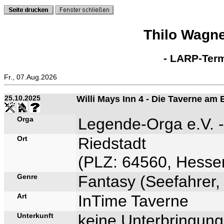
Thilo Wagn
- LARP-Term
Fr., 07.Aug.2026
25.10.2025
Willi Mays Inn 4 - Die Taverne am 
Orga
Legende-Orga e.V. -
Ort
Riedstadt
(PLZ: 64560, Hessen
Genre
Fantasy (Seefahrer, 
Art
InTime Taverne
Unterkunft
keine Unterbringung