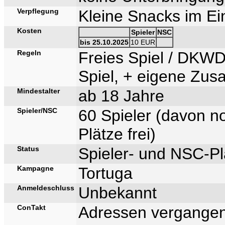
Verpflegung
Kleine Snacks im Ein
Kosten
Spieler
NSC
bis 25.10.2025
10 EUR
Regeln
Freies Spiel / DKW
Spiel, + eigene Zusa
Mindestalter
ab 18 Jahre
Spieler/NSC
60 Spieler (davon n
Plätze frei)
Status
Spieler- und NSC-Plä
Kampagne
Tortuga
Anmeldeschluss
Unbekannt
ConTakt
Adressen vergangen