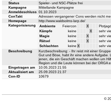
Status
Spieler- und NSC-Plätze frei
Kampagne
Mittellande Kampagne
Anmeldeschluss
01.10.2023
ConTakt
Adressen vergangener Cons werden nicht me
Homepage
http://www.waldsolms-larp.de/
Kategorisierung
Ambiente
Feiercon
X
Plotjag
Kämpfe
keine
X
sehr vie
Magie
keine
X
sehr vie
Rätsel
keine
X
sehr vie
Schlachten
keine
X
sehr vie
Beschreibung
Kurzbeschreibung: - Ihr reist mit einer Grupp
Gut und Böse, habt ihr eine andere Aufgabe. L
jenen, die ein Geschäft machen wollen um Hil
Region und die Leute können bei der ORGA e
Eingetragen am
10.05.2023 21:55
Aktualisiert am
25.09.2023 21:37
Con-ID
10679
© 20