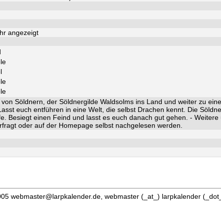
hr angezeigt
d
le
l
le
le
e von Söldnern, der Söldnergilde Waldsolms ins Land und weiter zu eine
asst euch entführen in eine Welt, die selbst Drachen kennt. Die Söldn
fe. Besiegt einen Feind und lasst es euch danach gut gehen. - Weiter
rfragt oder auf der Homepage selbst nachgelesen werden.
05 webmaster@larpkalender.de, webmaster (_at_) larpkalender (_dot