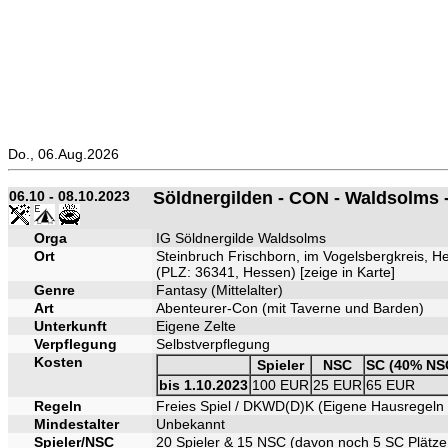
Do., 06.Aug.2026
06.10 - 08.10.2023
Söldnergilden - CON - Waldsolms
Orga
IG Söldnergilde Waldsolms
Ort
Steinbruch Frischborn, im Vogelsbergkreis, H
(PLZ: 36341, Hessen) [
zeige in Karte
]
Genre
Fantasy (Mittelalter)
Art
Abenteurer-Con (mit Taverne und Barden)
Unterkunft
Eigene Zelte
Verpflegung
Selbstverpflegung
Kosten
Spieler
NSC
SC (40% NS
bis 1.10.2023
100 EUR
25 EUR
65 EUR
Regeln
Freies Spiel / DKWD(D)K (Eigene Hausregeln 
Mindestalter
Unbekannt
Spieler/NSC
20 Spieler & 15 NSC (davon noch 5 SC Plätze 